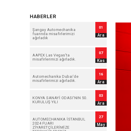
HABERLER
01
Şangay Automechanika
fuarında misafirlerimizi
Ara
ağırladık
07
AAPEX Las Vegas'ta
misafirlerimizi ağırladık.
Kas
16
Automechanika Dubai’de
misafirlerimizi ağırladık.
Ara
03
KONYA SANAYİ ODASI'NIN 50.
KURULUŞ YILI
Ara
27
AUTOMECHANIKA İSTANBUL
2024 FUARI
May
ZİYARETÇİLERİMİZE