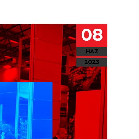
08
HAZ
2023