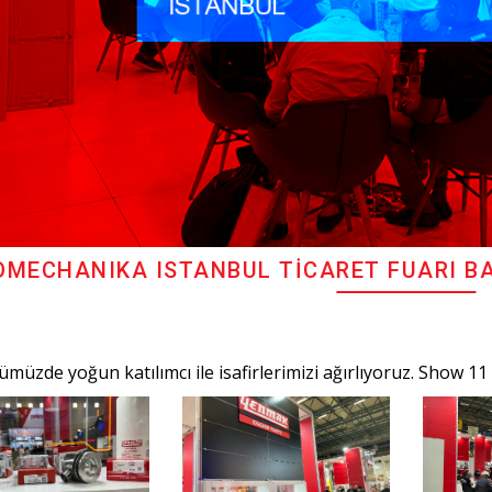
MECHANIKA ISTANBUL TİCARET FUARI BAŞ
ümüzde yoğun katılımcı ile isafirlerimizi ağırlıyoruz. Show 1