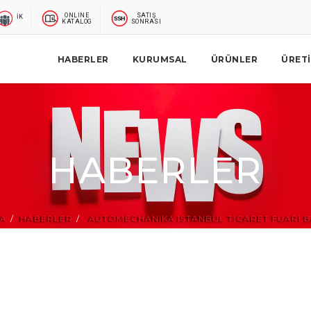
ONLINE
SATIŞ
İK
KATALOG
SONRASI
HABERLER
KURUMSAL
ÜRÜNLER
ÜRET
HABERLER
FA
HABERLER
AUTOMECHANIKA ISTANBUL TİCARET FUARI BA