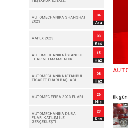
TEŞEKKÜR EDERİZ.
04
AUTOMECHANIKA SHANGHAI
2023
Ara
03
AAPEX 2023
Kas
15
AUTOMECHANIKA İSTANBUL
FUARINI TAMAMLADIK...
Haz
AUTO
08
AUTOMECHANIKA ISTANBUL
TİCARET FUARI BAŞLADI...
Haz
26
ilk gün
AUTOMEC FEIRA 2023 FUARI...
Nis
23
AUTOMECHANIKA DUBAI
FUARI KATILIM İLE
Kas
GERÇEKLEŞTİ...