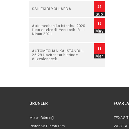
24
SSH EKİBİ YOLLARDA
Şub
15
Automechanika Istanbul 2020
fuarı ertelendi. Yeni tarih: 8-11
May
Nisan 2021
11
AUTOMECHANIKA ISTANBUL
25-28 Haziran tarihlerinde
Mar
düzenlenecek.
ÜRÜNLER
FUARL
Motor Gömleği
TEXAS 
Piston ve Piston Pimi
WEST AF