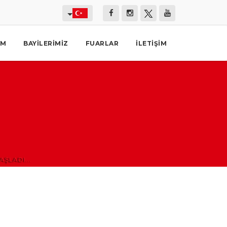
İM
BAYILERIMIZ
FUARLAR
İLETIŞIM
ŞLADI...