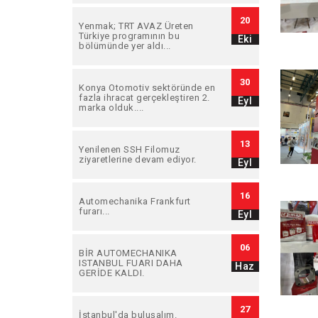
20
Yenmak; TRT AVAZ Üreten
Türkiye programının bu
Eki
bölümünde yer aldı...
30
Konya Otomotiv sektöründe en
fazla ihracat gerçekleştiren 2.
Eyl
marka olduk....
13
Yenilenen SSH Filomuz
ziyaretlerine devam ediyor.
Eyl
16
Automechanika Frankfurt
furarı...
Eyl
06
BİR AUTOMECHANIKA
ISTANBUL FUARI DAHA
Haz
GERİDE KALDI.
27
İstanbul'da buluşalım.