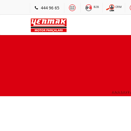
444 96 65
B2B
CRM
ANASAY