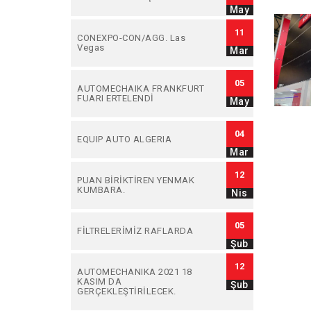
May
11
CONEXPO-CON/AGG. Las
Vegas
Mar
05
AUTOMECHAIKA FRANKFURT
FUARI ERTELENDİ
May
04
EQUIP AUTO ALGERIA
Mar
12
PUAN BİRİKTİREN YENMAK
KUMBARA.
Nis
05
FİLTRELERİMİZ RAFLARDA
Şub
12
AUTOMECHANIKA 2021 18
KASIM DA
Şub
GERÇEKLEŞTİRİLECEK.