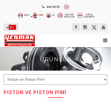
444 96 65
ONLINE
SATIŞ
B2B
CRM
İK
KATALOG
SONRASI
ÜRÜNLER
PISTON VE PISTON PIMI