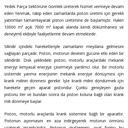
Yedek Parça Sektörüne Gömlek üreterek hizmet vermeye devam
eden Yenmak, takip eden zamanlarda piston üretimi için gerekli
yatırımları tamamlayarak piston üretimine de başlamıştır. Halen
10000 m² açık 7000 m² kapalı alanda kendi dökümhanesi ve
deneyimli ekibiyle faaliyetlerine devam etmektedir.
Silindir içindeki hareketleriyle zamanların meydana gelmesini
sağlayan parçadır. Piston, motorun devinim gücüne etki eden bir
silindirdir. Disk şeklindeki piston, motorlu araçlardaki mekanik
enerjiyi kimyasal enerjiye çevirmeye yardımcı olur. Bir motorlu
sistemde yanma enerjisinin mekanik enerjiye dönüşmesi için
krank milinin dönmesi gerekir. İşte krank milini döndürmek için
harekete geçen aparat pistondur. Çünkü genişleyen gazla
pistonu iter ve bundan sonra da piston koluna bağlı olan krank
mili dönmeye başlar.
Piston, motorlu araçlarda krank sistemine bağlı bir aparattır.
Pistonun aşınmasını en aza indirgeyerek motorun ömrünü
uzatmak mümkündür. Pistonun malzemesi, oval formu bu