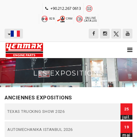
+90.212.267 0613
ONLINE
B2B
CRM
CATALOG
LES EXPOSITIONS
ANCIENNES EXPOSITIONS
25
TEXAS TRUCKING SHOW 2026
juil.
19
AUTOMECHANIKA ISTANBUL 2026
mai