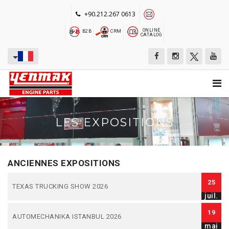
+90.212.267 0613
ONLINE
B2B
CRM
CATALOG
LES EXPOSITIONS
ANCIENNES EXPOSITIONS
25
TEXAS TRUCKING SHOW 2026
juil.
19
AUTOMECHANIKA ISTANBUL 2026
mai