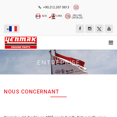
+90.212.267 0613
ONLINE
B2B
CRM
CATALOG
ENTREPRISE
NOUS CONCERNANT