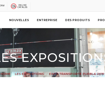
ONLINE
CRM
CATALOG
NOUVELLES
ENTREPRISE
DES PRODUITS
PRO
LES EXPOSITION
HOME
LES EXPOSITIONS
EXPO TRANSPORTE PUEBLA 2019