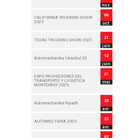
nov.
04
CALIFORNIA TRUCKING SHOW
2025
oct.
21
TEXAS TRUCKING SHOW 2025
juin
12
Automechanika İstanbul 25
juin
21
EXPO PROVEEDORES DEL
TRANSPORTE Y LOGISTICA
mai
MONTERREY 202%
28
Automechanika Riyadh
avr.
22
AUTOMEC FEIRA 2025
avr.
07