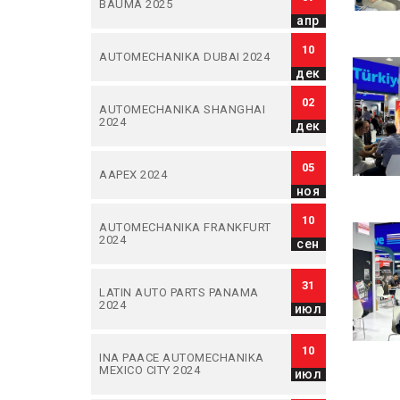
BAUMA 2025
апр
10
AUTOMECHANIKA DUBAI 2024
дек
02
AUTOMECHANIKA SHANGHAI
2024
дек
05
AAPEX 2024
ноя
10
AUTOMECHANIKA FRANKFURT
2024
сен
31
LATIN AUTO PARTS PANAMA
2024
июл
10
INA PAACE AUTOMECHANIKA
MEXICO CITY 2024
июл