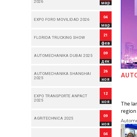
2026
мар
04
EXPO FORO MOVILIDAD 2026
мар
21
FLORIDA TRUCKING SHOW
фев
09
AUTOMECHANIKA DUBAI 2025
дек
26
AUTOMECHANIKA SHANGHAI
AUTO
2025
ноя
12
EXPO TRANSPORTE ANPACT
2025
ноя
The lar
region
09
AGRITECHNICA 2025
Automec
ноя
04