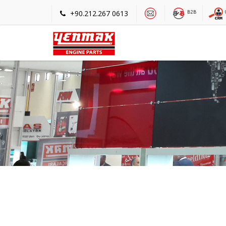
+90.212.267 0613
B2B
Г