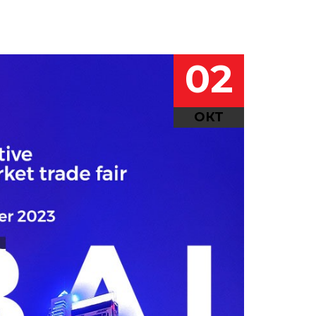
02
ОКТ