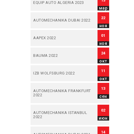
13
EQUIP AUTO ALGERIA 2023
мар
22
AUTOMECHANIKA DUBAI 2022
ноя
01
AAPEX 2022
ноя
24
BAUMA 2022
окт
11
IZB WOLFSBURG 2022
окт
13
AUTOMECHANIKA FRANKFURT
2022
сен
02
AUTOMECHANIKA ISTANBUL
2022
июн
14