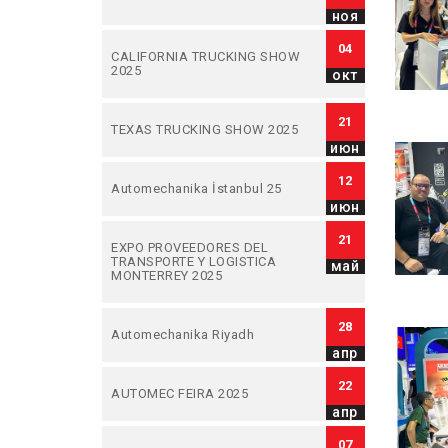
ноя
04
CALIFORNIA TRUCKING SHOW
2025
окт
21
TEXAS TRUCKING SHOW 2025
июн
12
Automechanika İstanbul 25
июн
21
EXPO PROVEEDORES DEL
TRANSPORTE Y LOGISTICA
май
MONTERREY 2025
28
Automechanika Riyadh
апр
22
AUTOMEC FEIRA 2025
апр
07