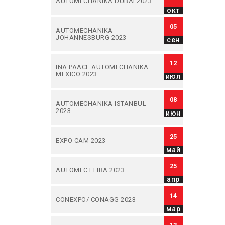
AUTOMECHANIKA DUBAI 2023
окт
05
AUTOMECHANIKA
JOHANNESBURG 2023
сен
12
INA PAACE AUTOMECHANIKA
MEXICO 2023
июл
08
AUTOMECHANIKA ISTANBUL
2023
июн
25
EXPO CAM 2023
май
25
AUTOMEC FEIRA 2023
апр
14
CONEXPO/ CONAGG 2023
мар