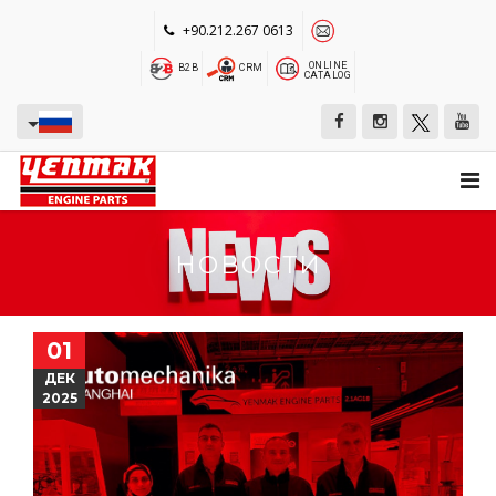
+90.212.267 0613
ONLINE
B2B
CRM
CATALOG
НОВОСТИ
01
ДЕК
2025