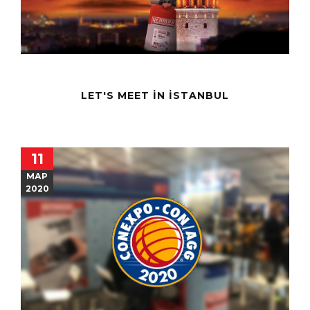
LET'S MEET IN İSTANBUL
11
МАР
2020