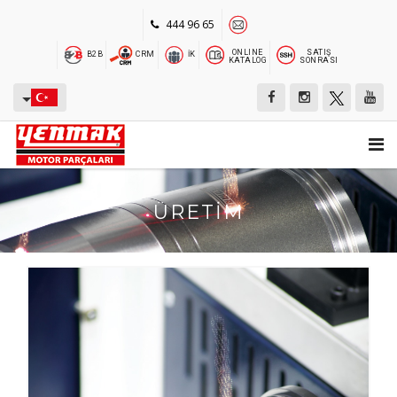
444 96 65
ONLINE
SATIŞ
B2B
CRM
İK
KATALOG
SONRASI
ÜRETİM