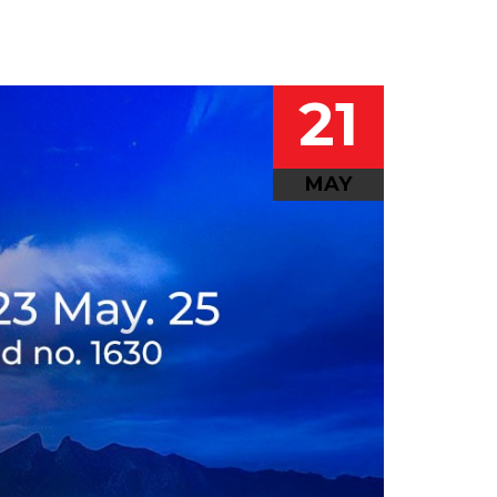
21
MAY