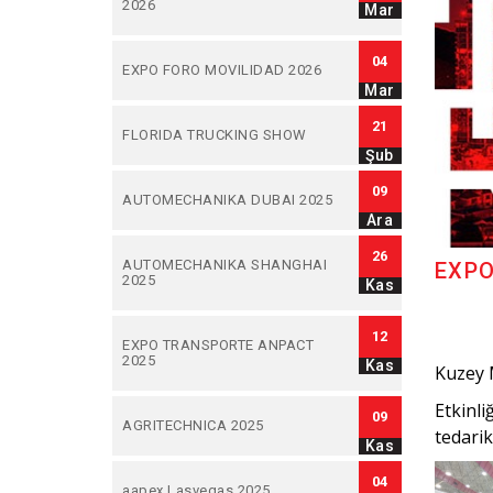
2026
Mar
04
EXPO FORO MOVILIDAD 2026
Mar
21
FLORIDA TRUCKING SHOW
Şub
09
AUTOMECHANIKA DUBAI 2025
Ara
26
AUTOMECHANIKA SHANGHAI
EXPO
2025
Kas
12
EXPO TRANSPORTE ANPACT
2025
Kas
Kuzey 
Etkinli
09
AGRITECHNICA 2025
tedarik
Kas
04
aapex Lasvegas 2025