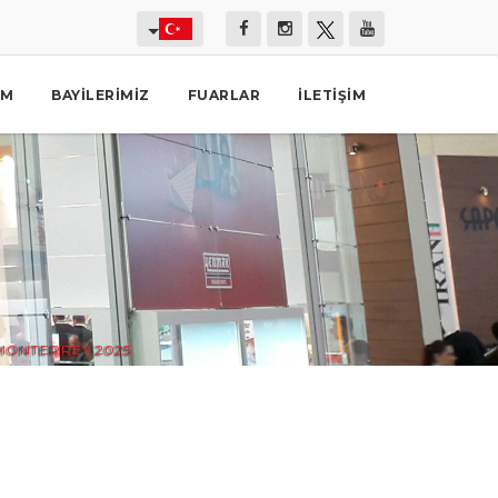
İM
BAYILERIMIZ
FUARLAR
İLETIŞIM
MONTERREY 2025