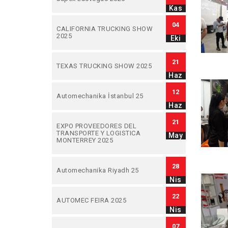
Kas
04
CALIFORNIA TRUCKING SHOW
2025
Eki
21
TEXAS TRUCKING SHOW 2025
Haz
12
Automechanika İstanbul 25
Haz
21
EXPO PROVEEDORES DEL
TRANSPORTE Y LOGISTICA
May
MONTERREY 2025
28
Automechanika Riyadh 25
Nis
22
AUTOMEC FEIRA 2025
Nis
07