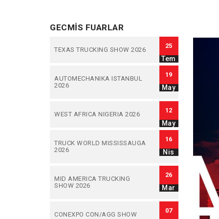
GECMIS FUARLAR
25
TEXAS TRUCKING SHOW 2026
Tem
19
AUTOMECHANIKA ISTANBUL
2026
May
12
WEST AFRICA NIGERIA 2026
May
16
TRUCK WORLD MISSISSAUGA
2026
Nis
26
MID AMERICA TRUCKING
SHOW 2026
Mar
07
CONEXPO CON/AGG SHOW