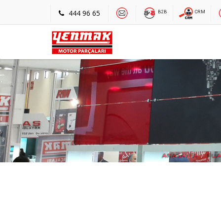
444 96 65
B2B
CRM
ANASAYFA
FU