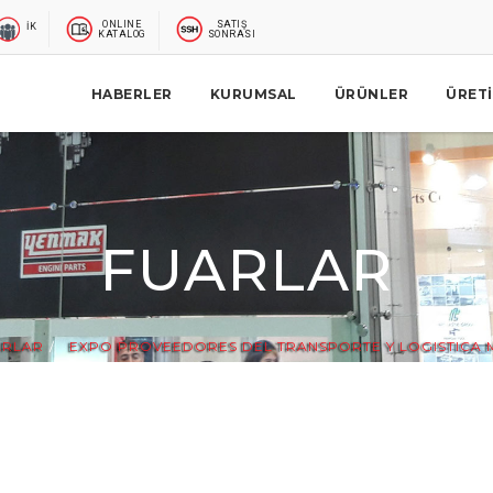
ONLINE
SATIŞ
İK
KATALOG
SONRASI
HABERLER
KURUMSAL
ÜRÜNLER
ÜRET
FUARLAR
ARLAR
EXPO PROVEEDORES DEL TRANSPORTE Y LOGISTICA 