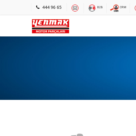
444 96 65
B2B
CRM