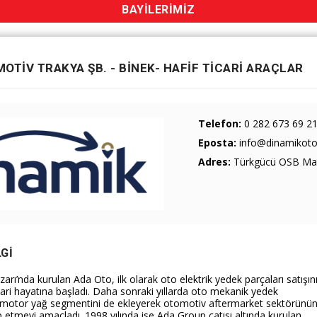
BAYİLERİMİZ
OTİV TRAKYA ŞB. - BİNEK- HAFİF TİCARİ ARAÇLAR
Telefon:
0 282 673 69 2
Eposta:
info@dinamikoto
Adres:
Türkgücü OSB Mah.
LGI
arı’nda kurulan Ada Oto, ilk olarak oto elektrik yedek parçaları satışın
cari hayatına başladı. Daha sonraki yıllarda oto mekanik yedek
e motor yağ segmentini de ekleyerek otomotiv aftermarket sektörünü
 etmeyi amaçladı. 1998 yılında ise Ada Group çatısı altında kurulan