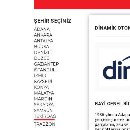
ŞEHIR SEÇINIZ
DİNAMİK OTOM
ADANA
ANKARA
ANTALYA
BURSA
DENİZLİ
DÜZCE
GAZİANTEP
İSTANBUL
İZMİR
KAYSERİ
KONYA
MALATYA
MARDİN
BAYI GENEL BI
SAKARYA
SAMSUN
1986 yılında Adapaz
TEKİRDAĞ
gerçekleştirerek ti
parçalarını, akü v
TRABZON
her noktasına hitap