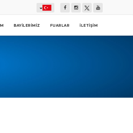
İM
BAYILERIMIZ
FUARLAR
İLETIŞIM