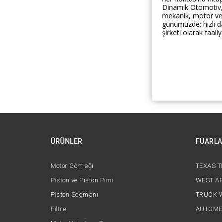
Dinamik Otomotiv, bi
mekanik, motor ve
günümüzde; hızlı da
şirketi olarak faal
ÜRÜNLER
FUARL
Motor Gömleği
TEXAS 
Piston ve Piston Pimi
WEST AF
Piston Segmanı
TRUCK 
Filtre
AUTOME