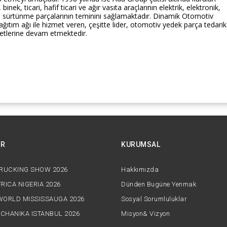
nek, ticari, hafif ticari ve ağır vasıta araçlarının elektrik, elektronik,
 sürtünme parçalarının teminini sağlamaktadır. Dinamik Otomotiv
ğıtım ağı ile hizmet veren, çeşitte lider, otomotiv yedek parça tedarik
iyetlerine devam etmektedir.
AR
KURUMSAL
TRUCKING SHOW 2026
Hakkımızda
RICA NIGERIA 2026
Dünden Bugüne Yenmak
WORLD MISSISSAUGA 2026
Sosyal Sorumluluklar
CHANIKA ISTANBUL 2026
Misyon& Vizyon