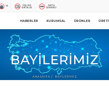
ONLINE
SATIŞ
İK
KATALOG
SONRASI
HABERLER
KURUMSAL
ÜRÜNLER
ÜRET
BAYILERIMIZ
ANASAYFA
BAYILERIMIZ