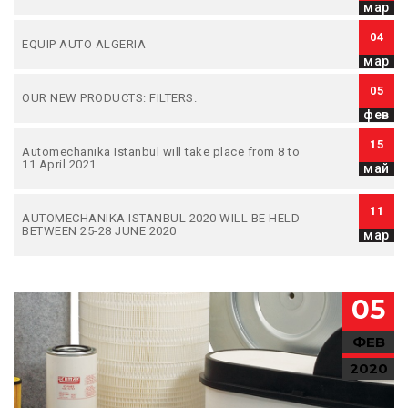
мар
04
EQUIP AUTO ALGERIA
мар
05
OUR NEW PRODUCTS: FILTERS.
фев
15
Automechanika Istanbul wıll take place from 8 to
11 April 2021
май
11
AUTOMECHANIKA ISTANBUL 2020 WILL BE HELD
BETWEEN 25-28 JUNE 2020
мар
05
ФЕВ
2020