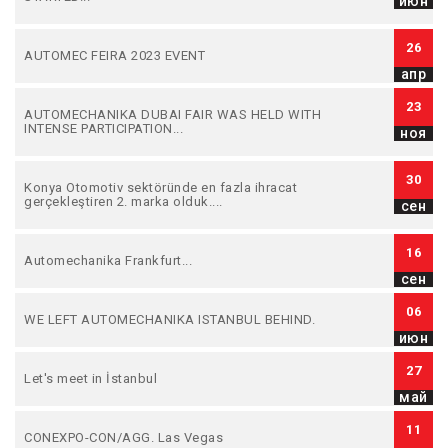
июн
26
AUTOMEC FEIRA 2023 EVENT
апр
23
AUTOMECHANIKA DUBAI FAIR WAS HELD WITH
INTENSE PARTICIPATION...
ноя
30
Konya Otomotiv sektöründe en fazla ihracat
gerçekleştiren 2. marka olduk....
сен
16
Automechanika Frankfurt...
сен
06
WE LEFT AUTOMECHANIKA ISTANBUL BEHIND.
июн
27
Let's meet in İstanbul
май
11
CONEXPO-CON/AGG. Las Vegas