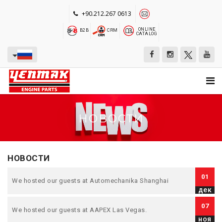
+90.212.267 0613
ONLINE
B2B
CRM
CATALOG
НОВОСТИ
НОВОСТИ
01
We hosted our guests at Automechanika Shanghai
дек
07
We hosted our guests at AAPEX Las Vegas.
ноя