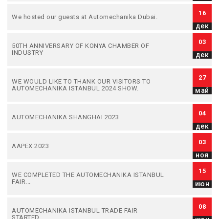
16
We hosted our guests at Automechanika Dubai.
дек
03
50TH ANNIVERSARY OF KONYA CHAMBER OF
INDUSTRY
дек
27
WE WOULD LIKE TO THANK OUR VISITORS TO
AUTOMECHANIKA ISTANBUL 2024 SHOW.
май
04
AUTOMECHANIKA SHANGHAI 2023
дек
03
AAPEX 2023
ноя
15
WE COMPLETED THE AUTOMECHANIKA ISTANBUL
FAIR...
июн
08
AUTOMECHANIKA ISTANBUL TRADE FAIR
STARTED...