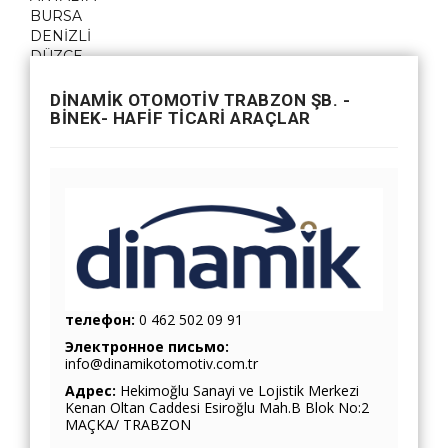
BURSA
DENİZLİ
DÜZCE
GAZİANTEP
İSTANBUL
DİNAMİK OTOMOTİV TRABZON ŞB. -
İZMİR
BİNEK- HAFİF TİCARİ ARAÇLAR
KAYSERİ
KONYA
MALATYA
MARDİN
SAKARYA
SAMSUN
TEKİRDAĞ
TRABZON
телефон:
0 462 502 09 91
Электронное письмо:
info@dinamikotomotiv.com.tr
Адрес:
Hekimoğlu Sanayi ve Lojistik Merkezi
Kenan Oltan Caddesi Esiroğlu Mah.B Blok No:2
MAÇKA/ TRABZON