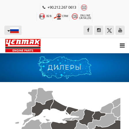
+90.212.267 0613
ONLINE
B2B
CRM
CATALOG
ДИЛЕРЫ