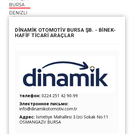
BURSA
DENİZLİ
DÜZCE
GAZİANTEP
DİNAMİK OTOMOTİV BURSA ŞB. - BİNEK-
İSTANBUL
HAFİF TİCARİ ARAÇLAR
İZMİR
KAYSERİ
KONYA
MALATYA
MARDİN
SAKARYA
SAMSUN
TEKİRDAĞ
TRABZON
телефон:
0224 251 42 90-99
Электронное письмо:
info@dinamikotomotiv.com.tr
Адрес:
İsmetiye Mahallesi 3.İzci Sokak No:11
OSMANGAZİ/ BURSA