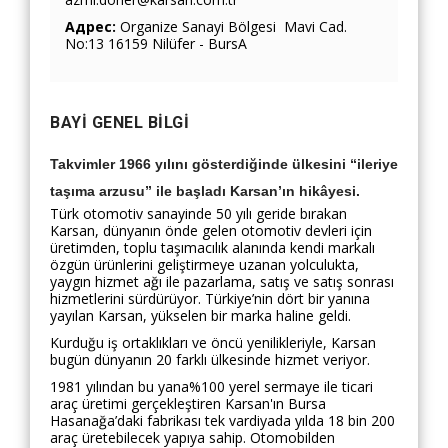
Адрес:
Organize Sanayi Bölgesi Mavi Cad.
No:13 16159 Nilüfer - BursA
BAYI GENEL BILGI
Takvimler 1966 yılını gösterdiğinde ülkesini “ileriye
taşıma arzusu” ile başladı Karsan’ın hikâyesi.
Türk otomotiv sanayinde 50 yılı geride bırakan
Karsan, dünyanın önde gelen otomotiv devleri için
üretimden, toplu taşımacılık alanında kendi markalı
özgün ürünlerini geliştirmeye uzanan yolculukta,
yaygın hizmet ağı ile pazarlama, satış ve satış sonrası
hizmetlerini sürdürüyor. Türkiye’nin dört bir yanına
yayılan Karsan, yükselen bir marka haline geldi.
Kurduğu iş ortaklıkları ve öncü yenilikleriyle, Karsan
bugün dünyanın 20 farklı ülkesinde hizmet veriyor.
1981 yılından bu yana%100 yerel sermaye ile ticari
araç üretimi gerçekleştiren Karsan'ın Bursa
Hasanağa’daki fabrikası tek vardiyada yılda 18 bin 200
araç üretebilecek yapıya sahip. Otomobilden