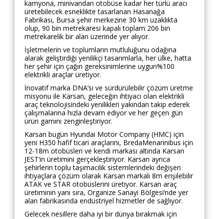
kamyona, minivandan otobüse kadar her türlü aracı
üretebilecek esneklikte tasarlanan Hasanağa
Fabrikası, Bursa şehir merkezine 30 km uzaklıkta
olup, 90 bin metrekaresi kapalı toplam 206 bin
metrekarelik bir alan üzerinde yer alıyor.
İşletmelerin ve toplumların mutluluğunu odağına
alarak geliştirdiği yenilikçi tasarımlarla, her ülke, hatta
her şehir için çağın gereksinimlerine uygun%100
elektrikli araçlar üretiyor.
İnovatif marka DNA’sı ve sürdürülebilir çözüm üretme
misyonu ile Karsan, geleceğin ihtiyacı olan elektrikli
araç teknolojisindeki yenilikleri yakından takip ederek
çalışmalarına hızla devam ediyor ve her geçen gün
ürün gamını zenginleştiriyor.
Karsan bugün Hyundai Motor Company (HMC) için
yeni H350 hafif ticari araçlarını, BredaMenarinibus için
12-18m otobüsleri ve kendi markası altında Karsan
JEST‘in üretimini gerçekleştiriyor. Karsan ayrıca
şehirlerin toplu taşımacılık sistemlerindeki değişen
ihtiyaçlara çözüm olarak Karsan markalı 8m erişilebilir
ATAK ve STAR otobüslerini üretiyor. Karsan araç
üretiminin yanı sıra, Organize Sanayi Bölgesi’nde yer
alan fabrikasında endüstriyel hizmetler de sağlıyor.
Gelecek nesillere daha iyi bir dünya bırakmak için