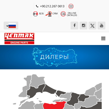
+90.212.267 0613
ONLINE
B2B
CRM
CATALOG
ДИЛЕРЫ