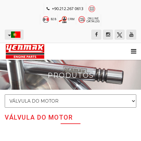
+90.212.267 0613
ONLINE
B2B
CRM
CATALOG
PRODUTOS
VÁLVULA DO MOTOR