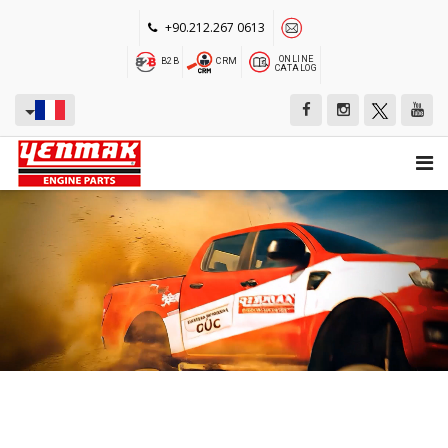
+90.212.267 0613
ONLINE
B2B
CRM
CATALOG