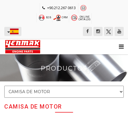
+90.212.267 0613
ONLINE
B2B
CRM
CATALOG
PRODUCTOS
CAMISA DE MOTOR