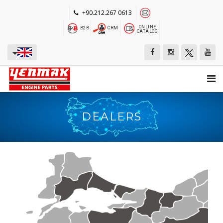
+90.212.267 0613
ONLINE
B2B
CRM
CATALOG
DEALERS