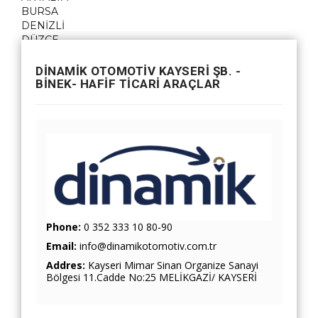
BURSA
DENİZLİ
DÜZCE
GAZİANTEP
İSTANBUL
DİNAMİK OTOMOTİV KAYSERİ ŞB. -
İZMİR
BİNEK- HAFİF TİCARİ ARAÇLAR
KAYSERİ
KONYA
MALATYA
MARDİN
SAKARYA
SAMSUN
TEKİRDAĞ
TRABZON
Phone:
0 352 333 10 80-90
Email:
info@dinamikotomotiv.com.tr
Addres:
Kayseri Mimar Sinan Organize Sanayi
Bölgesi 11.Cadde No:25 MELİKGAZİ/ KAYSERİ