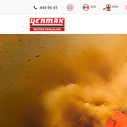
444 96 65
B2B
CRM