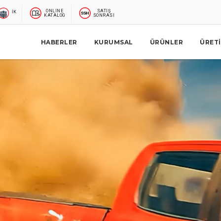
ONLINE
SATIŞ
İK
KATALOG
SONRASI
HABERLER
KURUMSAL
ÜRÜNLER
ÜRET