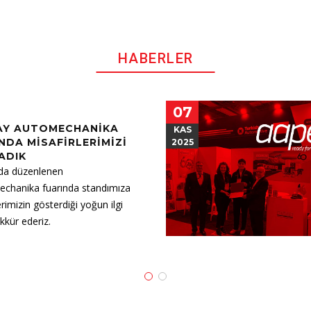
HABERLER
07
AY AUTOMECHANIKA
KAS
NDA MISAFIRLERIMIZI
2025
ADIK
da düzenlenen
chanika fuarında standımıza
erimizin gösterdiği yoğun ilgi
ekkür ederiz.